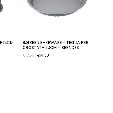
/F 18CM
B.GREEN BAKEWARE – TEGLIA PER
CROSTATA 30CM – BERNDES
Original price was: €17,50.
Current price is: €14,00.
€
17,50
€
14,00