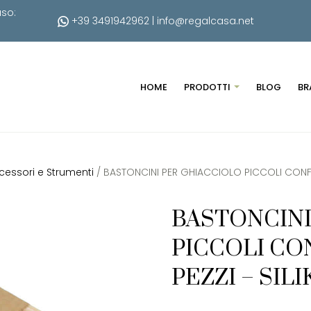
uso:
+39 3491942962
|
info@regalcasa.net
HOME
PRODOTTI
BLOG
BR
cessori e Strumenti
/ BASTONCINI PER GHIACCIOLO PICCOLI CONFE
BASTONCINI
PICCOLI CO
PEZZI – SI