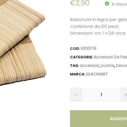
€
2,90
8 dispon
Bastoncini in legno per gelat
Confezione da 100 pezzi
Dimensioni: cm 7 x 0,8 circa
SI100176
COD:
Accessori Da Pas
CATEGORIE:
accessori
cucina
Deco
TAG:
,
,
SILIKOMART
MARCA:
AGGIUN