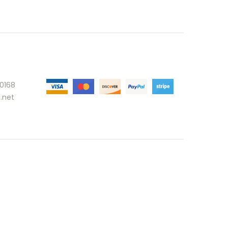
30168
.net