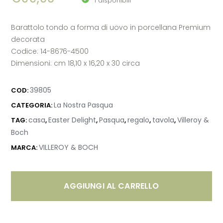
1 disponibili
Barattolo tondo a forma di uovo in porcellana Premium
decorata
Codice: 14-8676-4500
Dimensioni: cm 18,10 x 16,20 x 30 circa
39805
COD:
La Nostra Pasqua
CATEGORIA:
casa
Easter Delight
Pasqua
regalo
tavola
Villeroy &
TAG:
,
,
,
,
,
Boch
VILLEROY & BOCH
MARCA:
AGGIUNGI AL CARRELLO