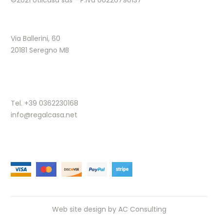
©2021 Utilcasa sas - P.Iva 00226790137
Via Ballerini, 60
20181 Seregno MB
Tel. +39 0362230168
info@regalcasa.net
Web site design by
AC Consulting