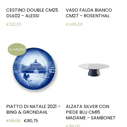
CESTINO DOUBLE CM25
VASO FALDA BIANCO
DUL02 – ALESSI
CM27 – ROSENTHAL
€
120,00
€
495,00
In offerta!
PIATTO DI NATALE 2021 –
ALZATA SILVER CON
BING & GRONDAHL
PIEDE BLU CM16
MADAME – SAMBONET
Original price was: €95,00.
Current price is: €80,75.
€
95,00
€
80,75
€
89,00