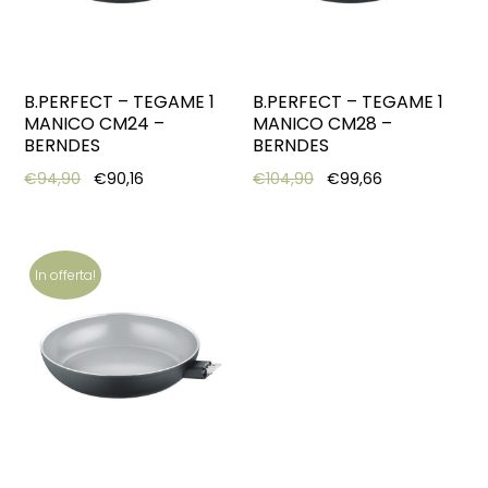
B.PERFECT – TEGAME 1
B.PERFECT – TEGAME 1
MANICO CM24 –
MANICO CM28 –
BERNDES
BERNDES
Original price was: €94,90.
Current price is: €90,16.
Original price was: €10
Current price 
€
94,90
€
90,16
€
104,90
€
99,66
In offerta!