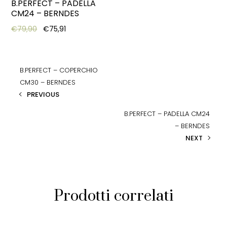
B.PERFECT – PADELLA
CM24 – BERNDES
Original price was: €79,90.
Current price is: €75,91.
€
79,90
€
75,91
B.PERFECT – COPERCHIO
CM30 – BERNDES
PREVIOUS
B.PERFECT – PADELLA CM24
– BERNDES
NEXT
Prodotti correlati