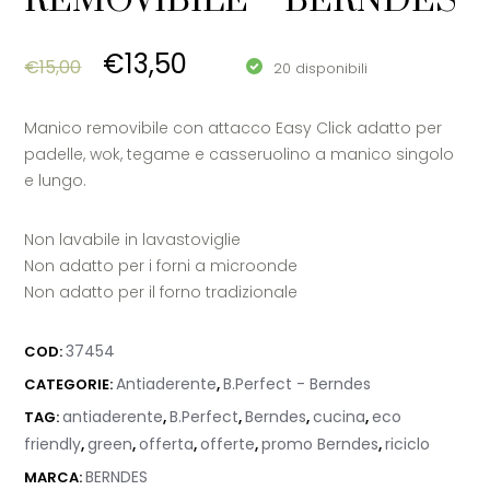
REMOVIBILE – BERNDES
Original price was: €15,00.
Current price is: €13,50.
€
13,50
€
15,00
20 disponibili
Manico removibile con attacco Easy Click adatto per
padelle, wok, tegame e casseruolino a manico singolo
e lungo.
Non lavabile in lavastoviglie
Non adatto per i forni a microonde
Non adatto per il forno tradizionale
37454
COD:
Antiaderente
B.Perfect - Berndes
CATEGORIE:
,
antiaderente
B.Perfect
Berndes
cucina
eco
TAG:
,
,
,
,
friendly
green
offerta
offerte
promo Berndes
riciclo
,
,
,
,
,
BERNDES
MARCA: