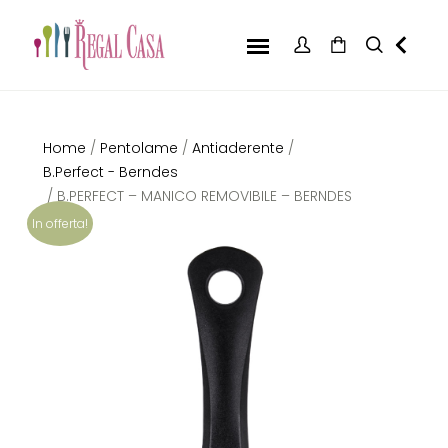
Home
/
Pentolame
/
Antiaderente
/
B.Perfect - Berndes
/ B.PERFECT – MANICO REMOVIBILE – BERNDES
In offerta!