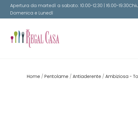
Apertura da martedì a sabato: 10:00-12:30 | 16:00-19:30Chi
Domenica e Lunedì
Home
/
Pentolame
/
Antiaderente
/
Ambiziosa - 