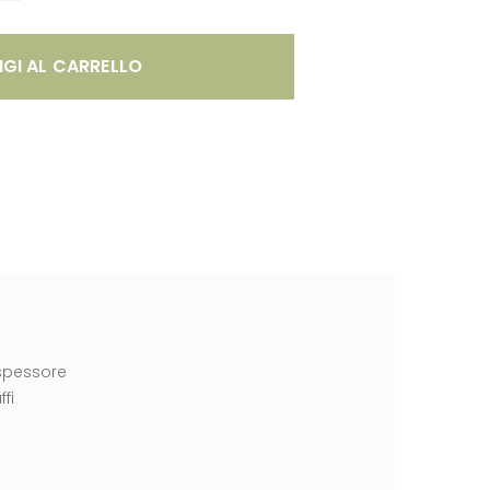
GI AL CARRELLO
 spessore
fi