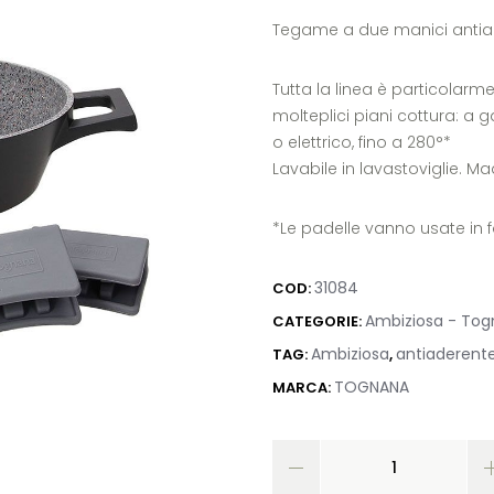
Tegame a due manici antiade
Tutta la linea è particolarm
molteplici piani cottura: a g
o elettrico, fino a 280°*
Lavabile in lavastoviglie. Mad
*Le padelle vanno usate in
31084
COD:
Ambiziosa - To
CATEGORIE:
Ambiziosa
antiaderent
TAG:
,
TOGNANA
MARCA: