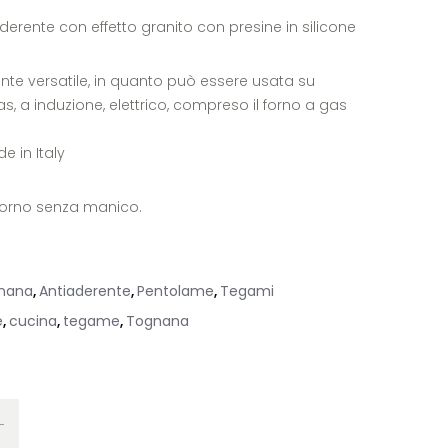
rente con effetto granito con presine in silicone
ente versatile, in quanto può essere usata su
as, a induzione, elettrico, compreso il forno a gas
e in Italy
 forno senza manico.
gnana
Antiaderente
Pentolame
Tegami
,
,
,
e
cucina
tegame
Tognana
,
,
,