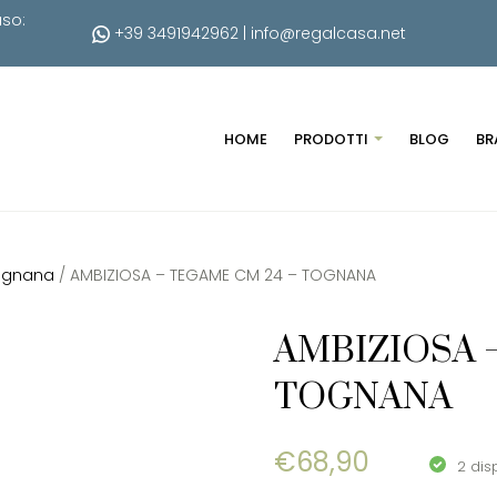
uso:
+39 3491942962
|
info@regalcasa.net
HOME
PRODOTTI
BLOG
BR
Tognana
/ AMBIZIOSA – TEGAME CM 24 – TOGNANA
AMBIZIOSA 
TOGNANA
€
68,90
2 dis