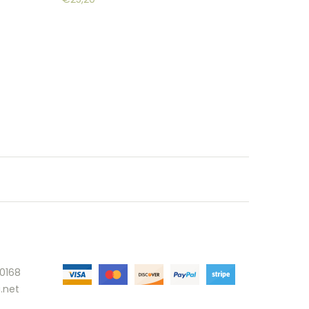
30168
.net