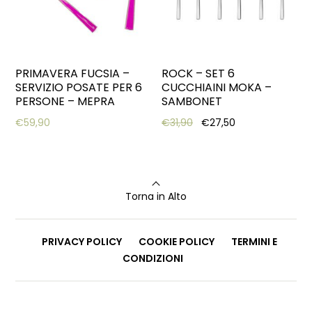
PRIMAVERA FUCSIA –
ROCK – SET 6
SERVIZIO POSATE PER 6
CUCCHIAINI MOKA –
PERSONE – MEPRA
SAMBONET
Original price was: €31,9
Current price is
€
59,90
€
31,90
€
27,50
Torna in Alto
PRIVACY POLICY
COOKIE POLICY
TERMINI E
CONDIZIONI