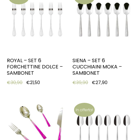
ROYAL – SET 6
SIENA – SET 6
FORCHETTINE DOLCE –
CUCCHIAINI MOKA –
SAMBONET
SAMBONET
Original price was: €30,90.
Current price is: €21,50.
Original price was: €39,
Current price i
€
30,90
€
21,50
€
39,90
€
27,90
In offerta!