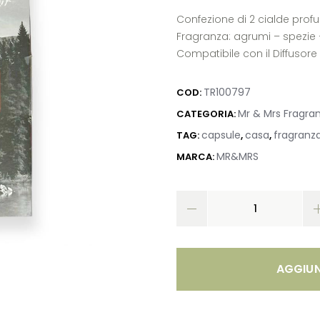
Confezione di 2 cialde pro
Fragranza: agrumi – spezie
Compatibile con il Diffusor
TR100797
COD:
Mr & Mrs Fragra
CATEGORIA:
capsule
casa
fragranz
TAG:
,
,
MR&MRS
MARCA:
AGGIUN