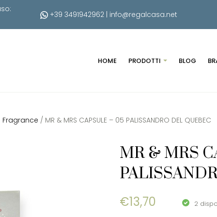
uso:
+39 3491942962
|
info@regalcasa.net
HOME
PRODOTTI
BLOG
BR
s Fragrance
/ MR & MRS CAPSULE – 05 PALISSANDRO DEL QUEBEC
MR & MRS C
PALISSAND
€
13,70
2 dispo