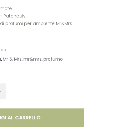
fumate
 – Patchouly
e di profumi per ambiente Mr&Mrs
nce
a
Mr & Mrs
mr&mrs
profumo
,
,
,
GI AL CARRELLO