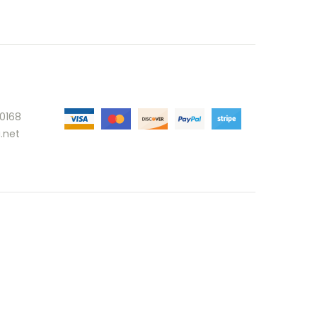
30168
.net