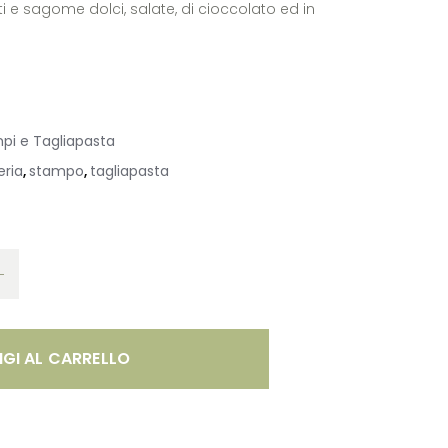
tti e sagome dolci, salate, di cioccolato ed in
pi e Tagliapasta
eria
stampo
tagliapasta
,
,
GI AL CARRELLO