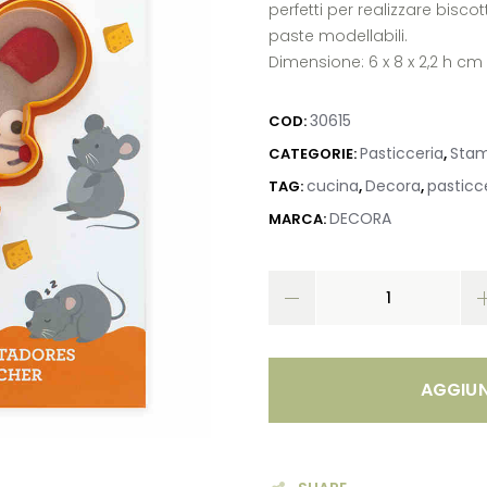
perfetti per realizzare bisco
paste modellabili.
Dimensione: 6 x 8 x 2,2 h cm
30615
COD:
Pasticceria
Stam
CATEGORIE:
,
cucina
Decora
pasticc
TAG:
,
,
DECORA
MARCA:
AGGIUN