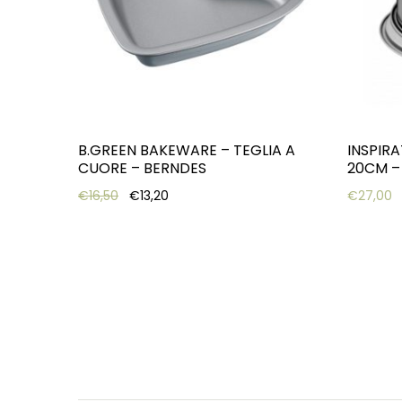
B.GREEN BAKEWARE – TEGLIA A
INSPIRA
CUORE – BERNDES
20CM –
Original price was: €16,50.
Current price is: €13,20.
€
16,50
€
13,20
€
27,00