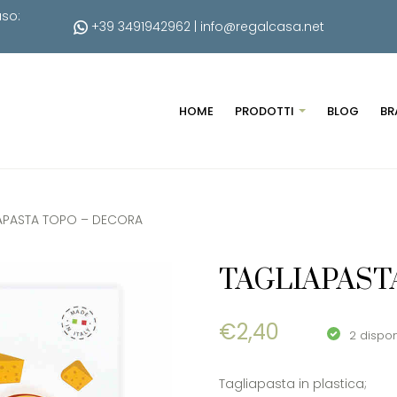
uso:
+39 3491942962
|
info@regalcasa.net
HOME
PRODOTTI
BLOG
BR
APASTA TOPO – DECORA
TAGLIAPAST
€
2,40
2 dispon
Tagliapasta in plastica;